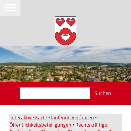
Suchen
Interaktive Karte
•
laufende Verfahren
•
Öffentlichkeitsbeteiligungen
•
Rechtskräftige