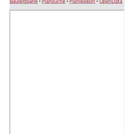
Bauleitpläne
•
Plansuche
•
Planlexikon
•
OpenData