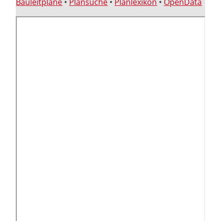
Bauleitpläne
•
Plansuche
•
Planlexikon
•
OpenData