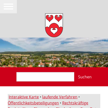
Suchen
Interaktive Karte
•
laufende Verfahren
•
Öffentlichkeitsbeteiligungen
•
Rechtskräftige