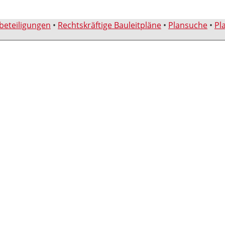
sbeteiligungen
•
Rechtskräftige Bauleitpläne
•
Plansuche
•
Pl