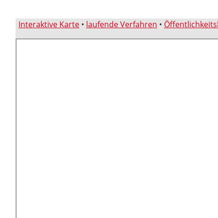
Interaktive Karte
•
laufende Verfahren
•
Öffentlichkeit