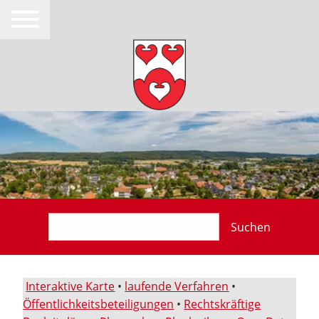
Suchen
Interaktive Karte
•
laufende Verfahren
•
Öffentlichkeitsbeteiligungen
•
Rechtskräftige