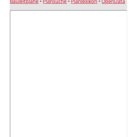
Bauleitpläne
•
Plansuche
•
Planlexikon
•
OpenData