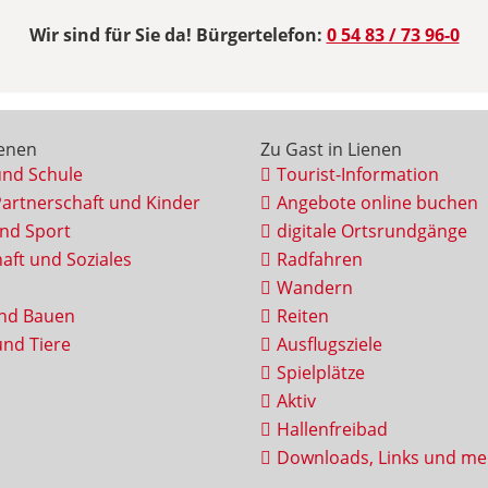
Wir sind für Sie da! Bürgertelefon:
0 54 83 / 73 96-0
ienen
Zu Gast in Lienen
und Schule
Tourist-Information
Partnerschaft und Kinder
Angebote online buchen
und Sport
digitale Ortsrundgänge
aft und Soziales
Radfahren
Wandern
nd Bauen
Reiten
nd Tiere
Ausflugsziele
Spielplätze
Aktiv
Hallenfreibad
Downloads, Links und me