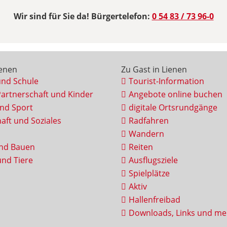
Wir sind für Sie da! Bürgertelefon:
0 54 83 / 73 96-0
ienen
Zu Gast in Lienen
und Schule
Tourist-Information
Partnerschaft und Kinder
Angebote online buchen
und Sport
digitale Ortsrundgänge
aft und Soziales
Radfahren
Wandern
nd Bauen
Reiten
nd Tiere
Ausflugsziele
Spielplätze
Aktiv
Hallenfreibad
Downloads, Links und me