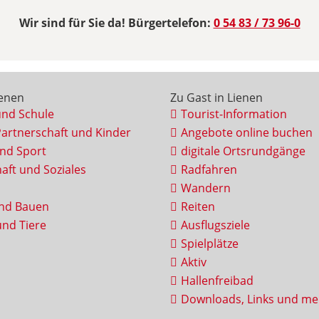
Wir sind für Sie da! Bürgertelefon:
0 54 83 / 73 96-0
ienen
Zu Gast in Lienen
und Schule
Tourist-Information
Partnerschaft und Kinder
Angebote online buchen
und Sport
digitale Ortsrundgänge
aft und Soziales
Radfahren
Wandern
nd Bauen
Reiten
nd Tiere
Ausflugsziele
Spielplätze
Aktiv
Hallenfreibad
Downloads, Links und me