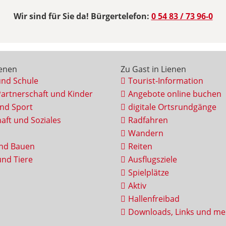
Wir sind für Sie da! Bürgertelefon:
0 54 83 / 73 96-0
ienen
Zu Gast in Lienen
und Schule
Tourist-Information
Partnerschaft und Kinder
Angebote online buchen
und Sport
digitale Ortsrundgänge
aft und Soziales
Radfahren
Wandern
nd Bauen
Reiten
nd Tiere
Ausflugsziele
Spielplätze
Aktiv
Hallenfreibad
Downloads, Links und me