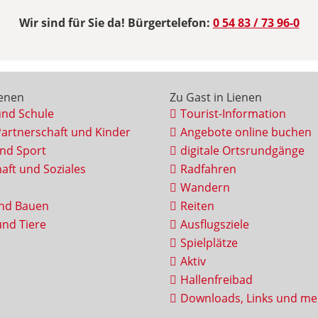
Wir sind für Sie da! Bürgertelefon:
0 54 83 / 73 96-0
ienen
Zu Gast in Lienen
und Schule
Tourist-Information
Partnerschaft und Kinder
Angebote online buchen
und Sport
digitale Ortsrundgänge
aft und Soziales
Radfahren
Wandern
nd Bauen
Reiten
nd Tiere
Ausflugsziele
Spielplätze
Aktiv
Hallenfreibad
Downloads, Links und me