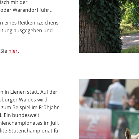
tisch mit der
 oder Warendorf führt.
gen eines Reitkennzeichens
waltung ausgegeben und
 Sie
hier
.
 in Lienen statt. Auf der
oburger Waldes wird
- zum Beispiel im Frühjahr
d. Ein bundesweit
hlenchampionates im Juli,
lite-Stutenchampionat für