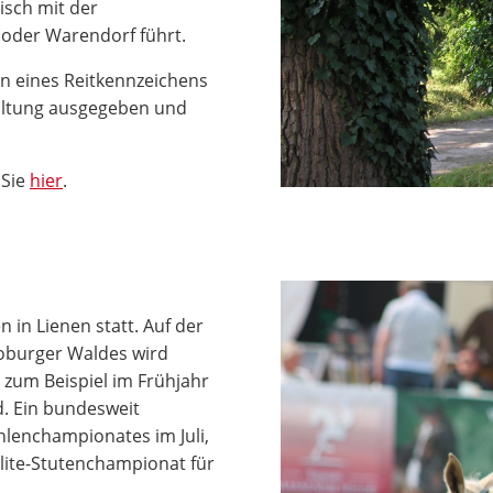
tisch mit der
 oder Warendorf führt.
gen eines Reitkennzeichens
waltung ausgegeben und
 Sie
hier
.
 in Lienen statt. Auf der
oburger Waldes wird
- zum Beispiel im Frühjahr
d. Ein bundesweit
hlenchampionates im Juli,
lite-Stutenchampionat für