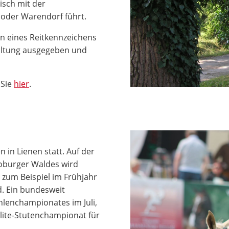
tisch mit der
 oder Warendorf führt.
gen eines Reitkennzeichens
waltung ausgegeben und
 Sie
hier
.
 in Lienen statt. Auf der
oburger Waldes wird
- zum Beispiel im Frühjahr
d. Ein bundesweit
hlenchampionates im Juli,
lite-Stutenchampionat für