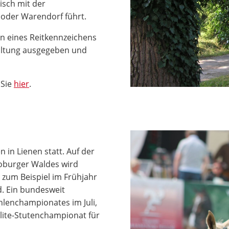
tisch mit der
 oder Warendorf führt.
gen eines Reitkennzeichens
waltung ausgegeben und
 Sie
hier
.
 in Lienen statt. Auf der
oburger Waldes wird
- zum Beispiel im Frühjahr
d. Ein bundesweit
hlenchampionates im Juli,
lite-Stutenchampionat für