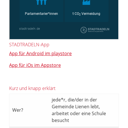
STADTRADELN-App
App für Android im playstore
App für iOs im Appstore
Kurz und knapp erklärt
jede*r, die/der in der
Gemeinde Lienen lebt,
Wer?
arbeitet oder eine Schule
besucht