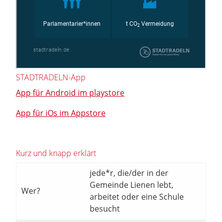
STADTRADELN-App
App für Android im playstore
App für iOs im Appstore
Kurz und knapp erklärt
jede*r, die/der in der
Gemeinde Lienen lebt,
Wer?
arbeitet oder eine Schule
besucht