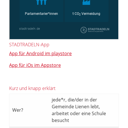
STADTRADELN-App
App für Android im playstore
App für iOs im Appstore
Kurz und knapp erklärt
jede*r, die/der in der
Gemeinde Lienen lebt,
Wer?
arbeitet oder eine Schule
besucht