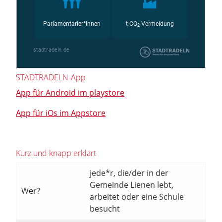
STADTRADELN-App
App für Android im playstore
App für iOs im Appstore
Kurz und knapp erklärt
jede*r, die/der in der
Gemeinde Lienen lebt,
Wer?
arbeitet oder eine Schule
besucht