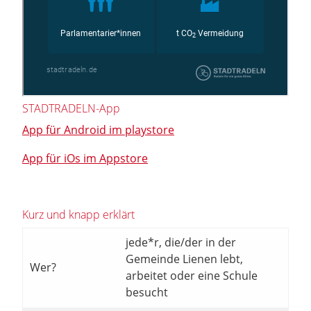
STADTRADELN-App
App für Android im playstore
App für iOs im Appstore
Kurz und knapp erklärt
jede*r, die/der in der
Gemeinde Lienen lebt,
Wer?
arbeitet oder eine Schule
besucht