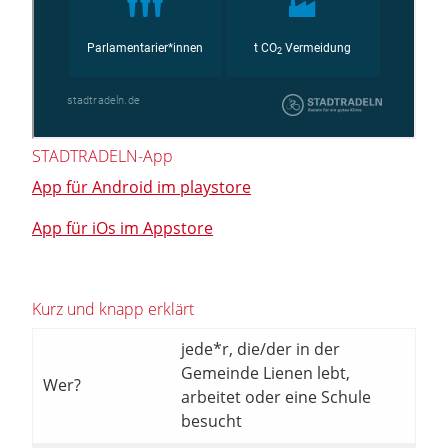
STADTRADELN-App
App für Android im playstore
App für iOs im Appstore
Kurz und knapp erklärt
jede*r, die/der in der
Gemeinde Lienen lebt,
Wer?
arbeitet oder eine Schule
besucht