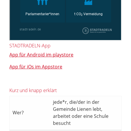
STADTRADELN-App
App für Android im playstore
App für iOs im Appstore
Kurz und knapp erklärt
jede*r, die/der in der
Gemeinde Lienen lebt,
Wer?
arbeitet oder eine Schule
besucht