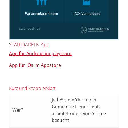
STADTRADELN-App
App für Android im playstore
App für iOs im Appstore
Kurz und knapp erklärt
jede*r, die/der in der
Gemeinde Lienen lebt,
Wer?
arbeitet oder eine Schule
besucht