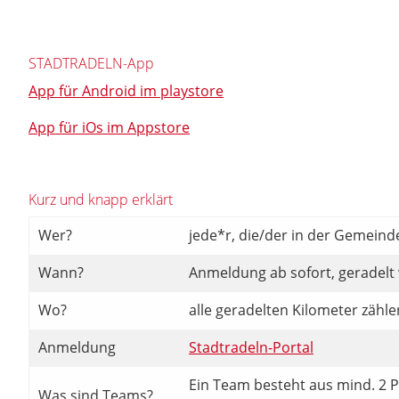
STADTRADELN-App
App für Android im playstore
App für iOs im Appstore
Kurz und knapp erklärt
Wer?
jede*r, die/der in der Gemeinde
Wann?
Anmeldung ab sofort, geradelt 
Wo?
alle geradelten Kilometer zähle
Anmeldung
Stadtradeln-Portal
Ein Team besteht aus mind. 2 P
Was sind Teams?