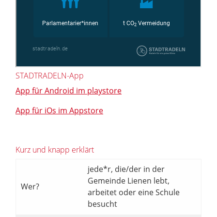
STADTRADELN-App
App für Android im playstore
App für iOs im Appstore
Kurz und knapp erklärt
jede*r, die/der in der
Gemeinde Lienen lebt,
Wer?
arbeitet oder eine Schule
besucht