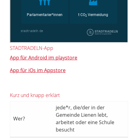
STADTRADELN-App
App für Android im playstore
App für iOs im Appstore
Kurz und knapp erklärt
jede*r, die/der in der
Gemeinde Lienen lebt,
Wer?
arbeitet oder eine Schule
besucht