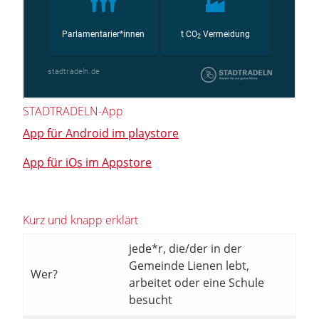
STADTRADELN-App
App für Android im playstore
App für iOs im Appstore
Kurz und knapp erklärt
jede*r, die/der in der
Gemeinde Lienen lebt,
Wer?
arbeitet oder eine Schule
besucht