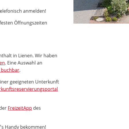
telefonisch anmelden!
festen Öffnungszeiten
nthalt in Lienen. Wir haben
nen
. Eine Auswahl an
e buchbar
.
einer geeigneten Unterkunft
kunftsreservierungsportal
 der
FreizeitApp
des
uf's Handy bekommen!