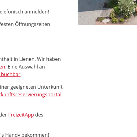
telefonisch anmelden!
festen Öffnungszeiten
nthalt in Lienen. Wir haben
nen
. Eine Auswahl an
e buchbar
.
einer geeigneten Unterkunft
kunftsreservierungsportal
 der
FreizeitApp
des
uf's Handy bekommen!