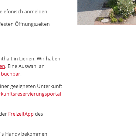
telefonisch anmelden!
festen Öffnungszeiten
nthalt in Lienen. Wir haben
nen
. Eine Auswahl an
e buchbar
.
einer geeigneten Unterkunft
kunftsreservierungsportal
 der
FreizeitApp
des
uf's Handy bekommen!