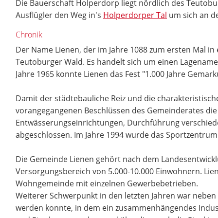
Die Bauerschaft Holperdorp liegt nördlich des Teutob
Ausflügler den Weg in's
Holperdorper Tal
um sich an de
Chronik
Der Name Lienen, der im Jahre 1088 zum ersten Mal in
Teutoburger Wald. Es handelt sich um einen Lagenamen
Jahre 1965 konnte Lienen das Fest "1.000 Jahre Gemarku
Damit der städtebauliche Reiz und die charakteristisc
vorangegangenen Beschlüssen des Gemeinderates die P
Entwässerungseinrichtungen, Durchführung verschieden
abgeschlossen. Im Jahre 1994 wurde das Sportzentrum
Die Gemeinde Lienen gehört nach dem Landesentwicklun
Versorgungsbereich von 5.000-10.000 Einwohnern. Liene
Wohngemeinde mit einzelnen Gewerbebetrieben.
Weiterer Schwerpunkt in den letzten Jahren war neben
werden konnte, in dem ein zusammenhängendes Industri