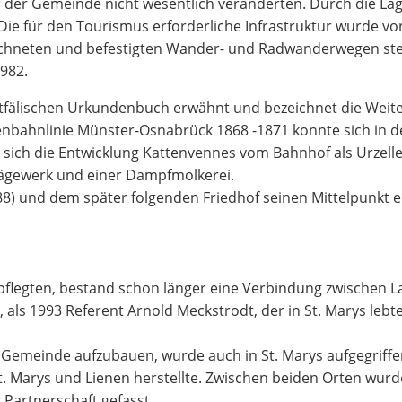
r der Gemeinde nicht wesentlich veränderten. Durch die L
 Die für den Tourismus erforderliche Infrastruktur wurde v
ichneten und befestigten Wander- und Radwanderwegen steh
982.
älischen Urkundenbuch erwähnt und bezeichnet die Weite d
enbahnlinie Münster-Osnabrück 1868 -1871 konnte sich in d
sich die Entwicklung Kattenvennes vom Bahnhof als Urzelle 
ägewerk und einer Dampfmolkerei.
8) und dem später folgenden Friedhof seinen Mittelpunkt e
flegten, bestand schon länger eine Verbindung zwischen La
 als 1993 Referent Arnold Meckstrodt, der in St. Marys le
n Gemeinde aufzubauen, wurde auch in St. Marys aufgegriffe
t. Marys und Lienen herstellte. Zwischen beiden Orten wur
Partnerschaft gefasst.