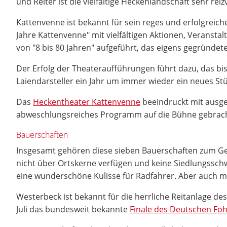
und Reiter ist die vielfältige Heckenlandschaft sehr reizv
Kattenvenne ist bekannt für sein reges und erfolgreich
Jahre Kattenvenne" mit vielfältigen Aktionen, Veransta
von "8 bis 80 Jahren" aufgeführt, das eigens gegründe
Der Erfolg der Theateraufführungen führt dazu, das bis
Laiendarsteller ein Jahr um immer wieder ein neues St
Das
Heckentheater Kattenvenne
beeindruckt mit ausge
abweschlungsreiches Programm auf die Bühne gebrach
Bauerschaften
Insgesamt gehören diese sieben Bauerschaften zum Ge
nicht über Ortskerne verfügen und keine Siedlungsschwe
eine wunderschöne Kulisse für Radfahrer. Aber auch mi
Westerbeck ist bekannt für die herrliche Reitanlage des
Juli das bundesweit bekannte
Finale des Deutschen Fo