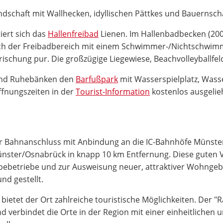
ndschaft mit Wallhecken, idyllischen Pättkes und Bauernsch
iert sich das
Hallenfreibad
Lienen. Im Hallenbadbecken (200
uch der Freibadbereich mit einem Schwimmer-/Nichtschwim
ischung pur. Die großzügige Liegewiese, Beachvolleyballfeld
 und Ruhebänken den
Barfußpark
mit Wasserspielplatz, Was
ffnungszeiten in der
Tourist-Information
kostenlos ausgeli
kter Bahnanschluss mit Anbindung an die IC-Bahnhöfe Münst
ünster/Osnabrück in knapp 10 km Entfernung. Diese guten 
ebetriebe und zur Ausweisung neuer, attraktiver Wohngebi
nd gestellt.
ietet der Ort zahlreiche touristische Möglichkeiten. Der "
d verbindet die Orte in der Region mit einer einheitlichen