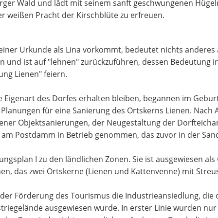
urger Wald und lädt mit seinem sanft geschwungenen Hügeln
r weißen Pracht der Kirschblüte zu erfreuen.
 einer Urkunde als Lina vorkommt, bedeutet nichts anderes
 und ist auf "lehnen" zurückzuführen, dessen Bedeutung in
ng Lienen" feiern.
he Eigenart des Dorfes erhalten bleiben, begannen im Gebur
lanungen für eine Sanierung des Ortskerns Lienen. Nach 
er Objektsanierungen, der Neugestaltung der Dorfteichanl
 am Postdamm in Betrieb genommen, das zuvor in der Sand
gsplan I zu den ländlichen Zonen. Sie ist ausgewiesen als
n, das zwei Ortskerne (Lienen und Kattenvenne) mit Streusie
 der Förderung des Tourismus die Industrieansiedlung, die
egelände ausgewiesen wurde. In erster Linie wurden nur s