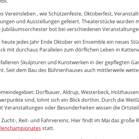
oll.
es Vereinsleben , wie Schützenfeste, Oktoberfest, Veransta
ltungen und Ausstellungen gefeiert. Theaterstücke wurden mi
te Jubiläumsorchester bot bei verschiedenen Veranstaltung
 heute jedes Jahr Ende Oktober ein Ensemble ein neues Stück
ück mit durchaus Parallelen zum dörflichen Leben in Katten
fallenen Skulpturen und Kunstwerken in der gepflegten Ga
t. Seit dem Bau des Bühnenhauses auch mittlerweile wett
meindegebiet: Dorfbauer, Aldrup, Westerbeck, Holzhausen
rpunkte sind, lohnt sich ein Blick dorthin. Durch die Weitlä
t Veranstaltungen oder Besonderheiten wissen die Ortsteil
 Zucht-, Reit- und Fahrvereins. Hier findt im Mai das große 
hlenchampionates
statt.