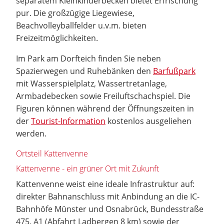
separatem Kleinkinderbecken bietet Erfrischung
pur. Die großzügige Liegewiese,
Beachvolleyballfelder u.v.m. bieten
Freizeitmöglichkeiten.
Im Park am Dorfteich finden Sie neben
Spazierwegen und Ruhebänken den
Barfußpark
mit Wasserspielplatz, Wassertretanlage,
Armbadebecken sowie Freiluftschachspiel. Die
Figuren können während der Öffnungszeiten in
der
Tourist-Information
kostenlos ausgeliehen
werden.
Ortsteil Kattenvenne
Kattenvenne - ein grüner Ort mit Zukunft
Kattenvenne weist eine ideale Infrastruktur auf:
direkter Bahnanschluss mit Anbindung an die IC-
Bahnhöfe Münster und Osnabrück, Bundesstraße
475, A1 (Abfahrt Ladbergen 8 km) sowie der