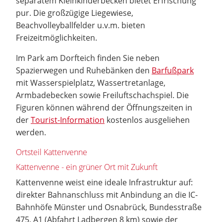
separatem Kleinkinderbecken bietet Erfrischung
pur. Die großzügige Liegewiese,
Beachvolleyballfelder u.v.m. bieten
Freizeitmöglichkeiten.
Im Park am Dorfteich finden Sie neben
Spazierwegen und Ruhebänken den
Barfußpark
mit Wasserspielplatz, Wassertretanlage,
Armbadebecken sowie Freiluftschachspiel. Die
Figuren können während der Öffnungszeiten in
der
Tourist-Information
kostenlos ausgeliehen
werden.
Ortsteil Kattenvenne
Kattenvenne - ein grüner Ort mit Zukunft
Kattenvenne weist eine ideale Infrastruktur auf:
direkter Bahnanschluss mit Anbindung an die IC-
Bahnhöfe Münster und Osnabrück, Bundesstraße
475, A1 (Abfahrt Ladbergen 8 km) sowie der