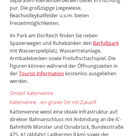
separatem Kleinkinderbecken bietet Erfrischung
pur. Die großzügige Liegewiese,
Beachvolleyballfelder u.v.m. bieten
Freizeitmöglichkeiten.
Im Park am Dorfteich finden Sie neben
Spazierwegen und Ruhebänken den
Barfußpark
mit Wasserspielplatz, Wassertretanlage,
Armbadebecken sowie Freiluftschachspiel. Die
Figuren können während der Öffnungszeiten in
der
Tourist-Information
kostenlos ausgeliehen
werden.
Ortsteil Kattenvenne
Kattenvenne - ein grüner Ort mit Zukunft
Kattenvenne weist eine ideale Infrastruktur auf:
direkter Bahnanschluss mit Anbindung an die IC-
Bahnhöfe Münster und Osnabrück, Bundesstraße
475, A1 (Abfahrt Ladbergen 8 km) sowie der