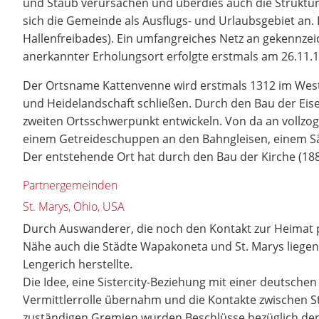
und Staub verursachen und überdies auch die Struktu
sich die Gemeinde als Ausflugs- und Urlaubsgebiet an.
Hallenfreibades). Ein umfangreiches Netz an gekennze
anerkannter Erholungsort erfolgte erstmals am 26.11.1
Der Ortsname Kattenvenne wird erstmals 1312 im Westf
und Heidelandschaft schließen. Durch den Bau der Eis
zweiten Ortsschwerpunkt entwickeln. Von da an vollzog 
einem Getreideschuppen an den Bahngleisen, einem S
Der entstehende Ort hat durch den Bau der Kirche (188
Partnergemeinden
St. Marys, Ohio, USA
Durch Auswanderer, die noch den Kontakt zur Heimat p
Nähe auch die Städte Wapakoneta und St. Marys liegen,
Lengerich herstellte.
Die Idee, eine Sistercity-Beziehung mit einer deutsche
Vermittlerrolle übernahm und die Kontakte zwischen S
zuständigen Gremien wurden Beschlüsse bezüglich der 