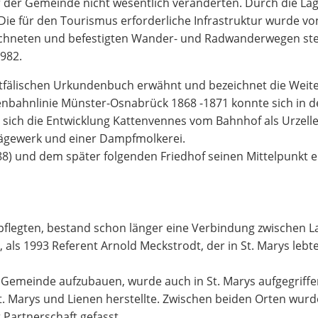
r der Gemeinde nicht wesentlich veränderten. Durch die L
 Die für den Tourismus erforderliche Infrastruktur wurde v
ichneten und befestigten Wander- und Radwanderwegen steh
982.
älischen Urkundenbuch erwähnt und bezeichnet die Weite d
enbahnlinie Münster-Osnabrück 1868 -1871 konnte sich in d
sich die Entwicklung Kattenvennes vom Bahnhof als Urzelle 
ägewerk und einer Dampfmolkerei.
8) und dem später folgenden Friedhof seinen Mittelpunkt e
flegten, bestand schon länger eine Verbindung zwischen La
 als 1993 Referent Arnold Meckstrodt, der in St. Marys le
n Gemeinde aufzubauen, wurde auch in St. Marys aufgegriffe
t. Marys und Lienen herstellte. Zwischen beiden Orten wur
Partnerschaft gefasst.