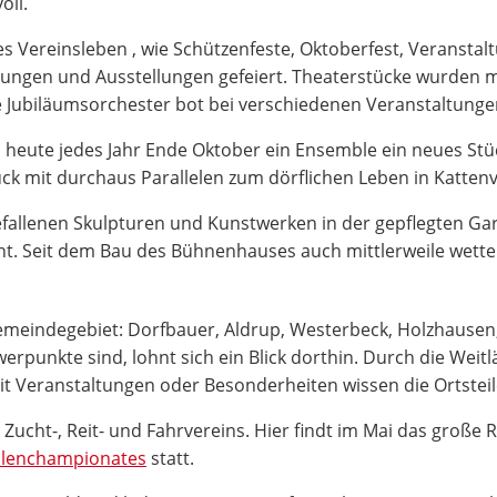
oll.
es Vereinsleben , wie Schützenfeste, Oktoberfest, Veransta
ltungen und Ausstellungen gefeiert. Theaterstücke wurden mi
te Jubiläumsorchester bot bei verschiedenen Veranstaltung
 heute jedes Jahr Ende Oktober ein Ensemble ein neues Stück
ück mit durchaus Parallelen zum dörflichen Leben in Katten
fallenen Skulpturen und Kunstwerken in der gepflegten Ga
t. Seit dem Bau des Bühnenhauses auch mittlerweile wett
meindegebiet: Dorfbauer, Aldrup, Westerbeck, Holzhausen
rpunkte sind, lohnt sich ein Blick dorthin. Durch die Weitlä
t Veranstaltungen oder Besonderheiten wissen die Ortsteil
 Zucht-, Reit- und Fahrvereins. Hier findt im Mai das große 
hlenchampionates
statt.