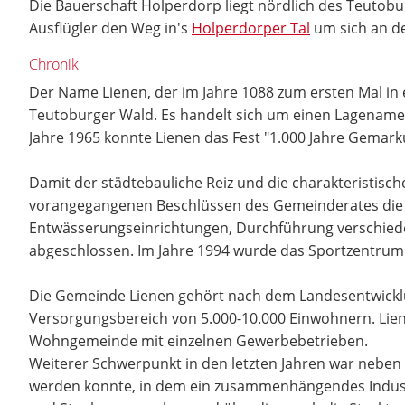
Die Bauerschaft Holperdorp liegt nördlich des Teutob
Ausflügler den Weg in's
Holperdorper Tal
um sich an de
Chronik
Der Name Lienen, der im Jahre 1088 zum ersten Mal in
Teutoburger Wald. Es handelt sich um einen Lagenamen
Jahre 1965 konnte Lienen das Fest "1.000 Jahre Gemarku
Damit der städtebauliche Reiz und die charakteristisc
vorangegangenen Beschlüssen des Gemeinderates die P
Entwässerungseinrichtungen, Durchführung verschieden
abgeschlossen. Im Jahre 1994 wurde das Sportzentrum
Die Gemeinde Lienen gehört nach dem Landesentwicklun
Versorgungsbereich von 5.000-10.000 Einwohnern. Liene
Wohngemeinde mit einzelnen Gewerbebetrieben.
Weiterer Schwerpunkt in den letzten Jahren war neben
werden konnte, in dem ein zusammenhängendes Industri