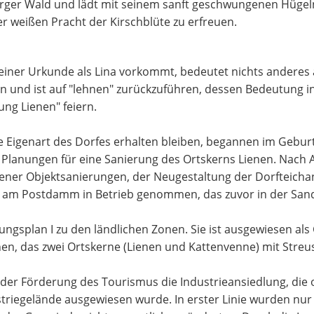
urger Wald und lädt mit seinem sanft geschwungenen Hügeln
r weißen Pracht der Kirschblüte zu erfreuen.
 einer Urkunde als Lina vorkommt, bedeutet nichts anderes
 und ist auf "lehnen" zurückzuführen, dessen Bedeutung in
ng Lienen" feiern.
he Eigenart des Dorfes erhalten bleiben, begannen im Gebur
lanungen für eine Sanierung des Ortskerns Lienen. Nach 
er Objektsanierungen, der Neugestaltung der Dorfteichanl
 am Postdamm in Betrieb genommen, das zuvor in der Sand
gsplan I zu den ländlichen Zonen. Sie ist ausgewiesen als
n, das zwei Ortskerne (Lienen und Kattenvenne) mit Streusie
 der Förderung des Tourismus die Industrieansiedlung, die
egelände ausgewiesen wurde. In erster Linie wurden nur s