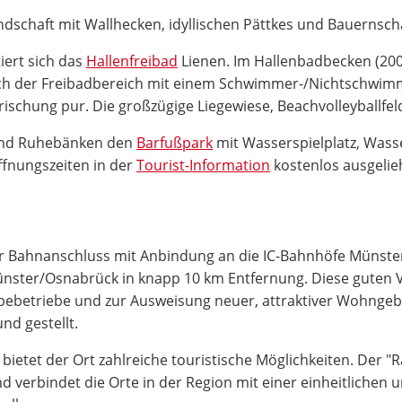
ndschaft mit Wallhecken, idyllischen Pättkes und Bauernsch
iert sich das
Hallenfreibad
Lienen. Im Hallenbadbecken (200
uch der Freibadbereich mit einem Schwimmer-/Nichtschwim
ischung pur. Die großzügige Liegewiese, Beachvolleyballfeld
 und Ruhebänken den
Barfußpark
mit Wasserspielplatz, Was
ffnungszeiten in der
Tourist-Information
kostenlos ausgeli
kter Bahnanschluss mit Anbindung an die IC-Bahnhöfe Münst
ünster/Osnabrück in knapp 10 km Entfernung. Diese guten 
ebetriebe und zur Ausweisung neuer, attraktiver Wohngebi
nd gestellt.
ietet der Ort zahlreiche touristische Möglichkeiten. Der "
d verbindet die Orte in der Region mit einer einheitlichen