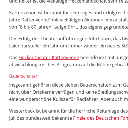
und Reiter ist die vielfältige Heckenlandschaft sehr reizv
Kattenvenne ist bekannt für sein reges und erfolgreich
Jahre Kattenvenne" mit vielfältigen Aktionen, Veransta
von "8 bis 80 Jahren" aufgeführt, das eigens gegründe
Der Erfolg der Theateraufführungen führt dazu, das bis
Laiendarsteller ein Jahr um immer wieder ein neues St
Das
Heckentheater Kattenvenne
beeindruckt mit ausge
abweschlungsreiches Programm auf die Bühne gebrach
Bauerschaften
Insgesamt gehören diese sieben Bauerschaften zum Ge
nicht über Ortskerne verfügen und keine Siedlungsschwe
eine wunderschöne Kulisse für Radfahrer. Aber auch mi
Westerbeck ist bekannt für die herrliche Reitanlage des
Juli das bundesweit bekannte
Finale des Deutschen Fo