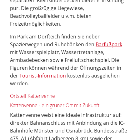
separatem Kleinkinderbecken bietet Erfrischung
pur. Die großzügige Liegewiese,
Beachvolleyballfelder u.v.m. bieten
Freizeitmöglichkeiten.
Im Park am Dorfteich finden Sie neben
Spazierwegen und Ruhebänken den
Barfußpark
mit Wasserspielplatz, Wassertretanlage,
Armbadebecken sowie Freiluftschachspiel. Die
Figuren können während der Öffnungszeiten in
der
Tourist-Information
kostenlos ausgeliehen
werden.
Ortsteil Kattenvenne
Kattenvenne - ein grüner Ort mit Zukunft
Kattenvenne weist eine ideale Infrastruktur auf:
direkter Bahnanschluss mit Anbindung an die IC-
Bahnhöfe Münster und Osnabrück, Bundesstraße
475, A1 (Abfahrt Ladbergen 8 km) sowie der