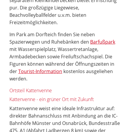
separatem Kleinkinderbecken bietet Erfrischung
pur. Die großzügige Liegewiese,
Beachvolleyballfelder u.v.m. bieten
Freizeitmöglichkeiten.
Im Park am Dorfteich finden Sie neben
Spazierwegen und Ruhebänken den
Barfußpark
mit Wasserspielplatz, Wassertretanlage,
Armbadebecken sowie Freiluftschachspiel. Die
Figuren können während der Öffnungszeiten in
der
Tourist-Information
kostenlos ausgeliehen
werden.
Ortsteil Kattenvenne
Kattenvenne - ein grüner Ort mit Zukunft
Kattenvenne weist eine ideale Infrastruktur auf:
direkter Bahnanschluss mit Anbindung an die IC-
Bahnhöfe Münster und Osnabrück, Bundesstraße
475, A1 (Abfahrt Ladbergen 8 km) sowie der