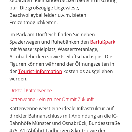
separatem Kleinkinderbecken bietet Erfrischung
pur. Die großzügige Liegewiese,
Beachvolleyballfelder u.v.m. bieten
Freizeitmöglichkeiten.
Im Park am Dorfteich finden Sie neben
Spazierwegen und Ruhebänken den
Barfußpark
mit Wasserspielplatz, Wassertretanlage,
Armbadebecken sowie Freiluftschachspiel. Die
Figuren können während der Öffnungszeiten in
der
Tourist-Information
kostenlos ausgeliehen
werden.
Ortsteil Kattenvenne
Kattenvenne - ein grüner Ort mit Zukunft
Kattenvenne weist eine ideale Infrastruktur auf:
direkter Bahnanschluss mit Anbindung an die IC-
Bahnhöfe Münster und Osnabrück, Bundesstraße
475, A1 (Abfahrt Ladbergen 8 km) sowie der