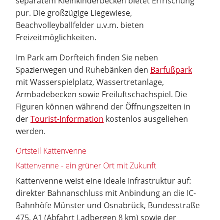
separatem Kleinkinderbecken bietet Erfrischung
pur. Die großzügige Liegewiese,
Beachvolleyballfelder u.v.m. bieten
Freizeitmöglichkeiten.
Im Park am Dorfteich finden Sie neben
Spazierwegen und Ruhebänken den
Barfußpark
mit Wasserspielplatz, Wassertretanlage,
Armbadebecken sowie Freiluftschachspiel. Die
Figuren können während der Öffnungszeiten in
der
Tourist-Information
kostenlos ausgeliehen
werden.
Ortsteil Kattenvenne
Kattenvenne - ein grüner Ort mit Zukunft
Kattenvenne weist eine ideale Infrastruktur auf:
direkter Bahnanschluss mit Anbindung an die IC-
Bahnhöfe Münster und Osnabrück, Bundesstraße
475, A1 (Abfahrt Ladbergen 8 km) sowie der