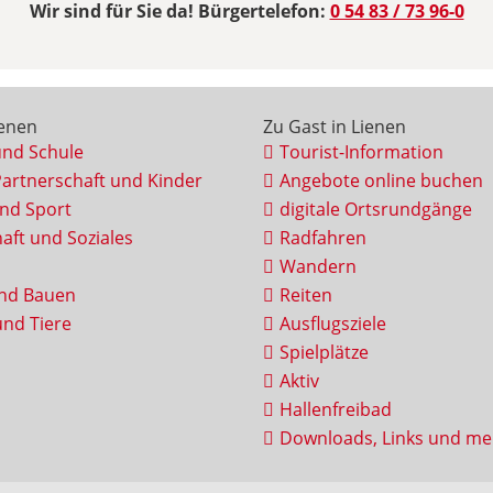
Wir sind für Sie da! Bürgertelefon:
0 54 83 / 73 96-0
ienen
Zu Gast in Lienen
und Schule
Tourist-Information
Partnerschaft und Kinder
Angebote online buchen
und Sport
digitale Ortsrundgänge
aft und Soziales
Radfahren
Wandern
nd Bauen
Reiten
nd Tiere
Ausflugsziele
Spielplätze
Aktiv
Hallenfreibad
Downloads, Links und me