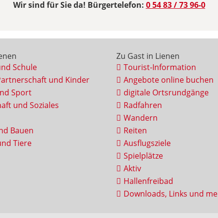
Wir sind für Sie da! Bürgertelefon:
0 54 83 / 73 96-0
ienen
Zu Gast in Lienen
und Schule
Tourist-Information
Partnerschaft und Kinder
Angebote online buchen
und Sport
digitale Ortsrundgänge
aft und Soziales
Radfahren
Wandern
nd Bauen
Reiten
nd Tiere
Ausflugsziele
Spielplätze
Aktiv
Hallenfreibad
Downloads, Links und me