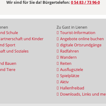
Wir sind für Sie da! Bürgertelefon:
0 54 83 / 73 96-0
ienen
Zu Gast in Lienen
und Schule
Tourist-Information
Partnerschaft und Kinder
Angebote online buchen
und Sport
digitale Ortsrundgänge
aft und Soziales
Radfahren
Wandern
nd Bauen
Reiten
nd Tiere
Ausflugsziele
Spielplätze
Aktiv
Hallenfreibad
Downloads, Links und me