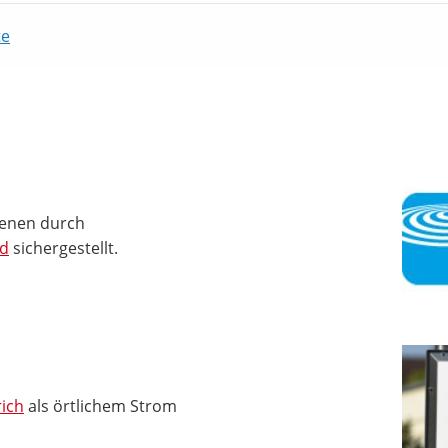
te
ienen durch
nd
sichergestellt.
ich
als örtlichem Strom