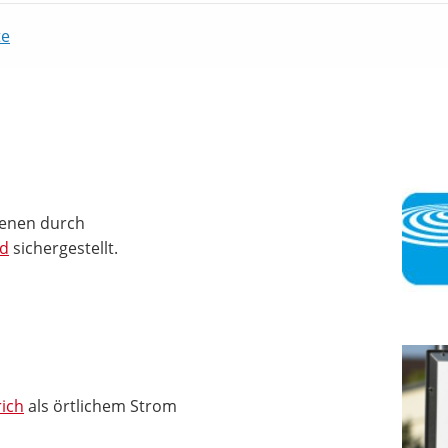
te
ienen durch
nd
sichergestellt.
ich
als örtlichem Strom