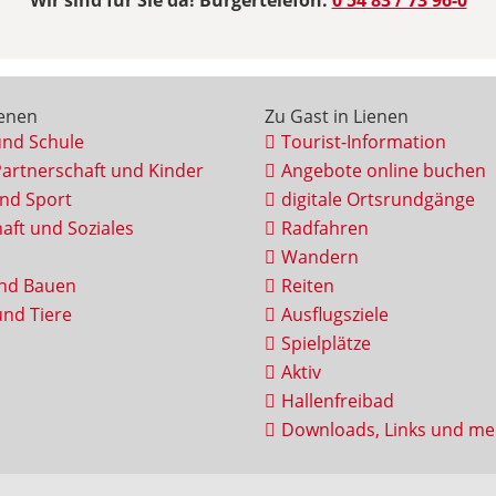
Wir sind für Sie da! Bürgertelefon:
0 54 83 / 73 96-0
ienen
Zu Gast in Lienen
und Schule
Tourist-Information
Partnerschaft und Kinder
Angebote online buchen
und Sport
digitale Ortsrundgänge
aft und Soziales
Radfahren
Wandern
nd Bauen
Reiten
nd Tiere
Ausflugsziele
Spielplätze
Aktiv
Hallenfreibad
Downloads, Links und me