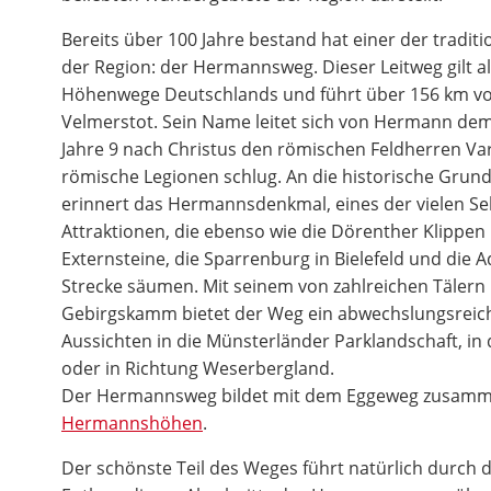
Bereits über 100 Jahre bestand hat einer der tradi
der Region: der Hermannsweg. Dieser Leitweg gilt a
Höhenwege Deutschlands und führt über 156 km vo
Velmerstot. Sein Name leitet sich von Hermann dem
Jahre 9 nach Christus den römischen Feldherren Va
römische Legionen schlug. An die historische Gru
erinnert das Hermannsdenkmal, eines der vielen S
Attraktionen, die ebenso wie die Dörenther Klippen 
Externsteine, die Sparrenburg in Bielefeld und die 
Strecke säumen. Mit seinem von zahlreichen Täler
Gebirgskamm bietet der Weg ein abwechslungsreich
Aussichten in die Münsterländer Parklandschaft, in 
oder in Richtung Weserbergland.
Der Hermannsweg bildet mit dem Eggeweg zusamme
Hermannshöhen
.
Der schönste Teil des Weges führt natürlich durch 