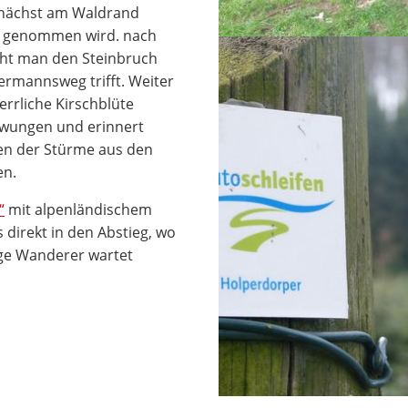
unächst am Waldrand
ff genommen wird. nach
icht man den Steinbruch
rmannsweg trifft. Weiter
errliche Kirschblüte
chwungen und erinnert
en der Stürme aus den
en.
“
mit alpenländischem
es direkt in den Abstieg, wo
ge Wanderer wartet