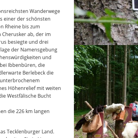
tionsreichsten Wanderwege
ls einer der schönsten
n Rheine bis zum
 Cherusker ab, der im
rus besiegte und drei
ndlage der Namensgebung
ehenswürdigkeiten und
bei Ibbenbüren, die
Adlerwarte Berlebeck die
n unterbrochenem
es Höhenrelief mit weiten
die Westfälische Bucht
n die 226 km langen
das Tecklenburger Land.