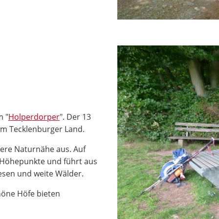
m "
Holperdorper
". Der 13
 im Tecklenburger Land.
ere Naturnähe aus. Auf
e Höhepunkte und führt aus
esen und weite Wälder.
höne Höfe bieten