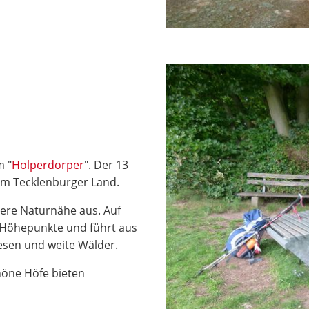
m "
Holperdorper
". Der 13
 im Tecklenburger Land.
ere Naturnähe aus. Auf
e Höhepunkte und führt aus
esen und weite Wälder.
höne Höfe bieten