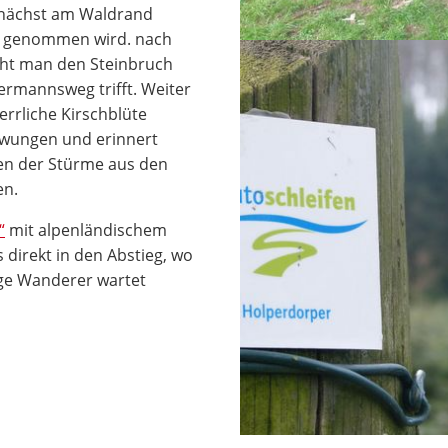
unächst am Waldrand
ff genommen wird. nach
icht man den Steinbruch
rmannsweg trifft. Weiter
errliche Kirschblüte
chwungen und erinnert
en der Stürme aus den
en.
“
mit alpenländischem
es direkt in den Abstieg, wo
ge Wanderer wartet