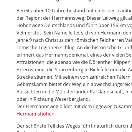
Bereits über 100 Jahre bestand hat einer der tradi
der Region: der Hermannsweg. Dieser Leitweg gilt a
Höhenwege Deutschlands und führt über 156 km vo
Velmerstot. Sein Name leitet sich von Hermann dem
Jahre 9 nach Christus den römischen Feldherren Va
römische Legionen schlug. An die historische Gru
erinnert das Hermannsdenkmal, eines der vielen S
Attraktionen, die ebenso wie die Dörenther Klippen 
Externsteine, die Sparrenburg in Bielefeld und die 
Strecke säumen. Mit seinem von zahlreichen Täler
Gebirgskamm bietet der Weg ein abwechslungsreich
Aussichten in die Münsterländer Parklandschaft, in 
oder in Richtung Weserbergland.
Der Hermannsweg bildet mit dem Eggeweg zusamme
Hermannshöhen
.
Der schönste Teil des Weges führt natürlich durch 