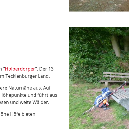
m "
Holperdorper
". Der 13
 im Tecklenburger Land.
ere Naturnähe aus. Auf
e Höhepunkte und führt aus
esen und weite Wälder.
höne Höfe bieten