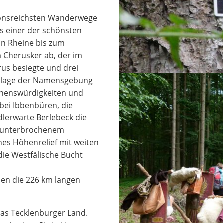
tionsreichsten Wanderwege
ls einer der schönsten
n Rheine bis zum
 Cherusker ab, der im
rus besiegte und drei
ndlage der Namensgebung
ehenswürdigkeiten und
bei Ibbenbüren, die
Adlerwarte Berlebeck die
n unterbrochenem
es Höhenrelief mit weiten
die Westfälische Bucht
n die 226 km langen
das Tecklenburger Land.