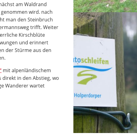
unächst am Waldrand
ff genommen wird. nach
icht man den Steinbruch
rmannsweg trifft. Weiter
errliche Kirschblüte
chwungen und erinnert
en der Stürme aus den
en.
“
mit alpenländischem
es direkt in den Abstieg, wo
ge Wanderer wartet