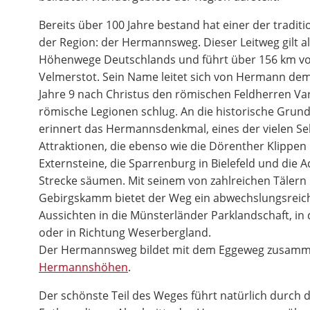
Bereits über 100 Jahre bestand hat einer der tradi
der Region: der Hermannsweg. Dieser Leitweg gilt a
Höhenwege Deutschlands und führt über 156 km vo
Velmerstot. Sein Name leitet sich von Hermann dem
Jahre 9 nach Christus den römischen Feldherren Va
römische Legionen schlug. An die historische Gru
erinnert das Hermannsdenkmal, eines der vielen S
Attraktionen, die ebenso wie die Dörenther Klippen 
Externsteine, die Sparrenburg in Bielefeld und die 
Strecke säumen. Mit seinem von zahlreichen Täler
Gebirgskamm bietet der Weg ein abwechslungsreich
Aussichten in die Münsterländer Parklandschaft, in 
oder in Richtung Weserbergland.
Der Hermannsweg bildet mit dem Eggeweg zusamme
Hermannshöhen
.
Der schönste Teil des Weges führt natürlich durch 