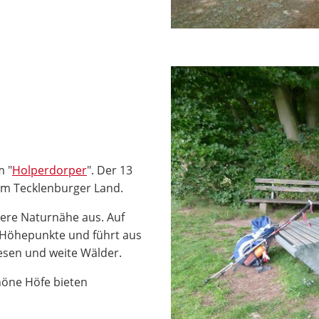
m "
Holperdorper
". Der 13
 im Tecklenburger Land.
ere Naturnähe aus. Auf
e Höhepunkte und führt aus
esen und weite Wälder.
höne Höfe bieten