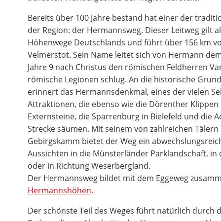
Bereits über 100 Jahre bestand hat einer der tradi
der Region: der Hermannsweg. Dieser Leitweg gilt a
Höhenwege Deutschlands und führt über 156 km vo
Velmerstot. Sein Name leitet sich von Hermann dem
Jahre 9 nach Christus den römischen Feldherren Va
römische Legionen schlug. An die historische Gru
erinnert das Hermannsdenkmal, eines der vielen S
Attraktionen, die ebenso wie die Dörenther Klippen 
Externsteine, die Sparrenburg in Bielefeld und die 
Strecke säumen. Mit seinem von zahlreichen Täler
Gebirgskamm bietet der Weg ein abwechslungsreich
Aussichten in die Münsterländer Parklandschaft, in 
oder in Richtung Weserbergland.
Der Hermannsweg bildet mit dem Eggeweg zusamme
Hermannshöhen
.
Der schönste Teil des Weges führt natürlich durch 