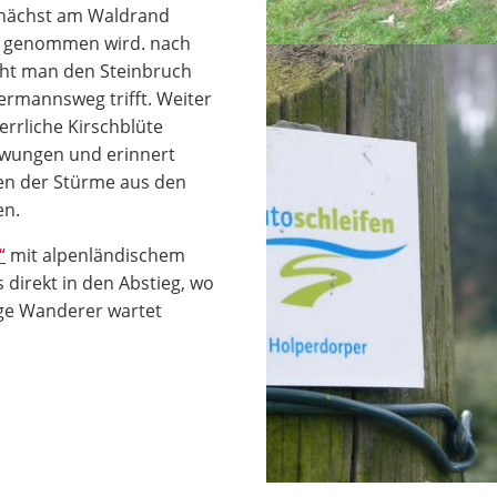
unächst am Waldrand
ff genommen wird. nach
icht man den Steinbruch
rmannsweg trifft. Weiter
errliche Kirschblüte
chwungen und erinnert
en der Stürme aus den
en.
“
mit alpenländischem
es direkt in den Abstieg, wo
ge Wanderer wartet