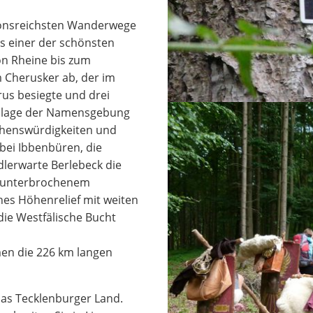
tionsreichsten Wanderwege
ls einer der schönsten
n Rheine bis zum
 Cherusker ab, der im
rus besiegte und drei
ndlage der Namensgebung
ehenswürdigkeiten und
bei Ibbenbüren, die
Adlerwarte Berlebeck die
n unterbrochenem
es Höhenrelief mit weiten
die Westfälische Bucht
n die 226 km langen
das Tecklenburger Land.