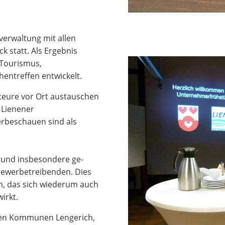
verwaltung mit allen
 statt. Als Ergebnis
 Tourismus,
ntreffen entwickelt.
kteure vor Ort austauschen
 Lienener
rbeschauen sind als
und insbeson­dere ge­
ewerbe­treiben­den. Dies
n, das sich wiederum auch
irkt.
den Kommunen Lengerich,