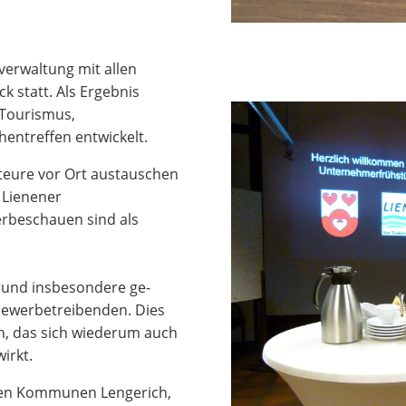
verwaltung mit allen
 statt. Als Ergebnis
 Tourismus,
ntreffen entwickelt.
kteure vor Ort austauschen
 Lienener
rbeschauen sind als
und insbeson­dere ge­
ewerbe­treiben­den. Dies
n, das sich wiederum auch
irkt.
den Kommunen Lengerich,