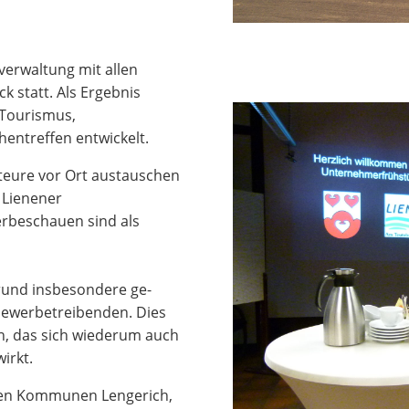
verwaltung mit allen
 statt. Als Ergebnis
 Tourismus,
ntreffen entwickelt.
kteure vor Ort austauschen
 Lienener
rbeschauen sind als
und insbeson­dere ge­
ewerbe­treiben­den. Dies
n, das sich wiederum auch
irkt.
den Kommunen Lengerich,